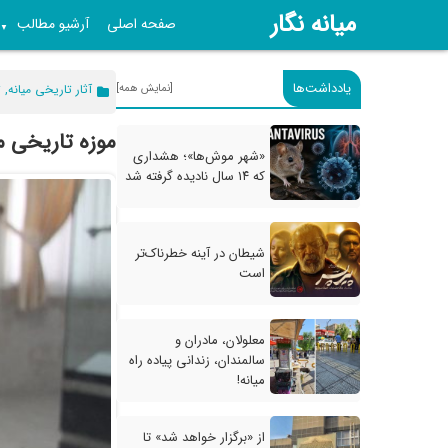
میانه نگار
صفحه اصلی
آرشیو مطالب
▼
یادداشت‌ها
[نمایش همه]
آثار تاریخی میانه
,
ت
موزه تاریخی م
«شهر موش‌ها»؛ هشداری
که ۱۴ سال نادیده گرفته شد
شیطان در آینه خطرناک‌تر
است
معلولان، مادران و
سالمندان، زندانی پیاده راه
میانه!
از «برگزار خواهد شد» تا