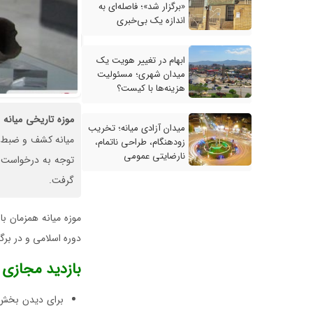
«برگزار شد»؛ فاصله‌ای به
اندازه یک بی‌خبری
ابهام در تغییر هویت یک
میدان شهری؛ مسئولیت
هزینه‌ها با کیست؟
موزه
تاریخی
میانه
میدان آزادی میانه؛ تخریب
میانه کشف و ضبط گ
زودهنگام، طراحی ناتمام،
نارضایتی عمومی
توجه به درخواست مک
گرفت.
دوره اسلامی و در برگیرنده حدود ۱۳۰ اثر 
بازدید مجازی ا
برای دیدن بخش‌ه