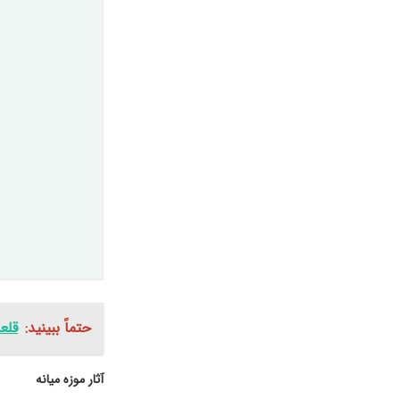
حتماً ببینید:
قلع
آثار موزه میانه