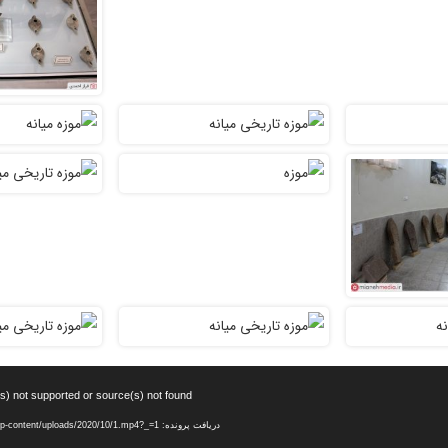
s) not supported or source(s) not found
دریافت پرونده: https://mianehnegar.ir/wp-content/uploads/2020/10/1.mp4?_=1