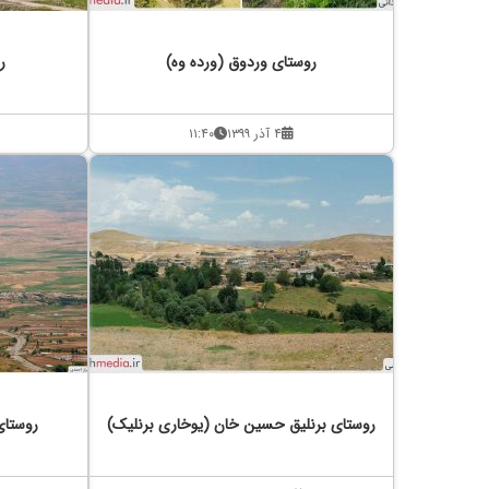
روستای وردوق (ورده وه)
ر
۴ آذر ۱۳۹۹
۱۱:۴۰
روستای برنلیق حسین خان (یوخاری برنلیک)
روستای 