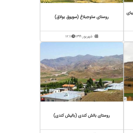
بای
روستای ساوجبلاغ (سویوق بولاق)
۱ شهریور ۱۳۹۹
۱۲:۱۱
روستای بالش کندی (بالیش کندی)