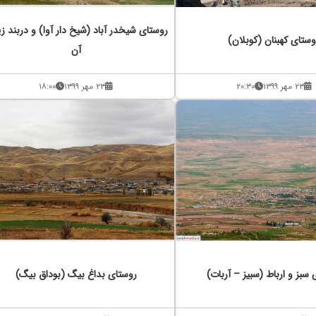
روستای شیخدر آباد (شیخ دار آوا) و دربند زی
وستای کهبنان (کوبلان)
آن
۲۳ مهر ۱۳۹۹
۲۰:۳۰
۲۳ مهر ۱۳۹۹
۱۸:۰۰
سبز و ارباط (سبیز – آربات)
روستای بداغ بیگ (بوداق بیگ)