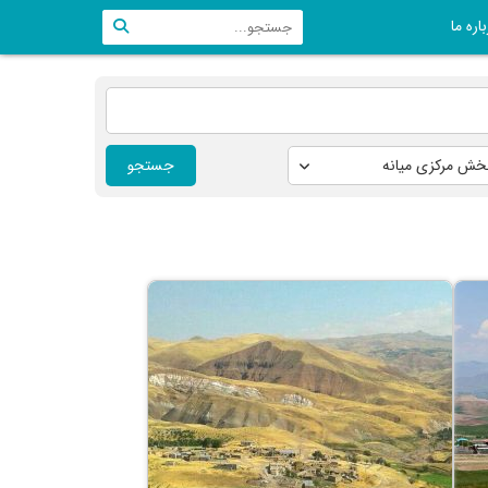
اره ما
جستجو