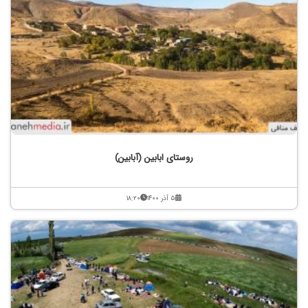
روستای ابابین (آبابین)
۵ آذر ۱۴۰۰
۱۸:۲۰