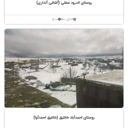
روستای اندرود سفلی (آشاغی آنداری)
۲۶ آذر ۱۴۰۰
۱۸:۰۰
روستای احمدآباد خانلیق (خانلیق احمدآوا)