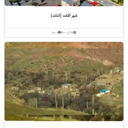
شهر آقکند (آغکند)
۲۷ آذر ۱۴۰۰
۱۸:۰۰