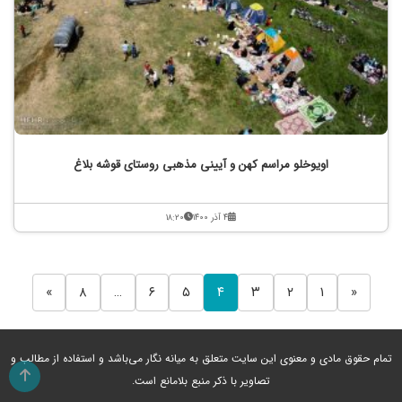
اویوخلو مراسم کهن و آیینی مذهبی روستای قوشه بلاغ
۴ آذر ۱۴۰۰
۱۸:۲۰
»
۸
…
۶
۵
۴
۳
۲
۱
«
تمام حقوق مادی و معنوی این سایت متعلق به میانه نگار می‌باشد و استفاده از مطالب و
تصاویر با ذکر منبع بلامانع است.