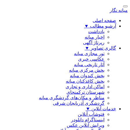
میانه نگار
صفحه اصلی
آرشیو مطالب
▼
یادداشت
اخبار میانه
رپرتاژ آگهی
گالری تصاویر
▼
تور مجازی میانه
عکاسی خبری
آثار تاریخی میانه
بخش مرکزی میانه
بخش کندوان میانه
بخش کاغذکنان میانه
اماکن اداری و تجاری
شهرستان ترکمنچای
مناظر و مکان‌های گردشگری میانه
گردشگری آذربایجان شرقی
خدمات آنلاین
▼
فتوشاپ آنلاین
اینستاگرام دانلودر
ویرایش آنلاین عکس