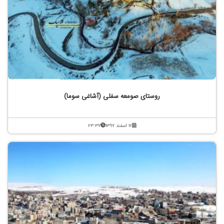
روستای صومعه سفلی (آشاغی سوما)
۱۲ اسفند ۱۳۹۷
۲۳:۳۷