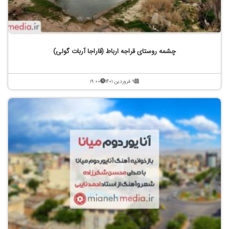
چشمه روستای قراجه ارباط (قاراجا آربات گولی)
۹ فروردین ۱۴۰۱
۱۹:۰۰