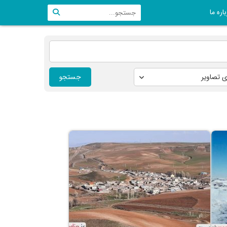
اره ما
جستجو