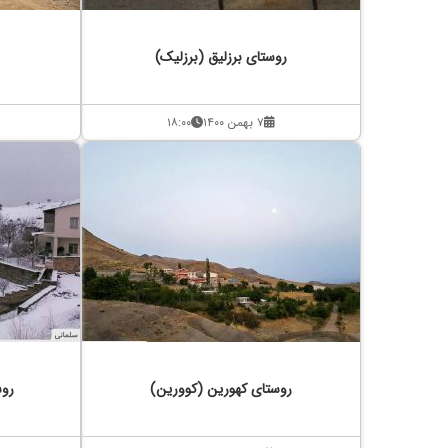
روستای برزلیق (برزلیک)
۷ بهمن ۱۴۰۰
۱۸:۰۰
روستای کهورین (کوورین)
روس