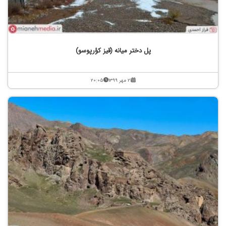
پل دختر میانه (قیز کؤرپوسو)
۲۱ مهر ۱۳۹۹
۲۰:۰۵