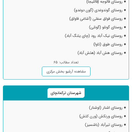
روستای قالوجه (قاللیجا)
روستای گوندوغدی (گون دوغدو)
روستای قواق سفلی (آشاغی قاواق)
روستای گونلو (گونلی)
روستای نیک آباد رود (چای یئنگ آباد)
روستای طوق (تاوا)
روستای هش آباد (هئش آباد)
تعداد مطالب: 65
مشاهده آرشیو بخش مرکزی
شهرستان ترکمانچای
روستای اشنار (اوشنار)
روستای ورنکش (ورن کئش)
روستای تیرآباد (باشسیز)