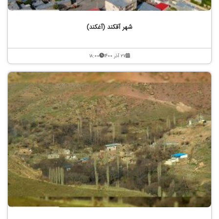
شهر آقکند (آغکند)
۲۷ آذر ۱۴۰۰
۱۸:۰۰