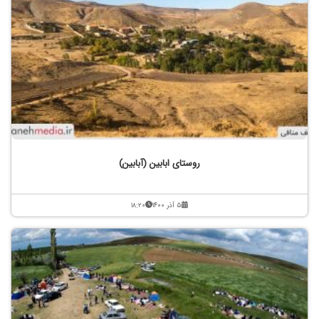
روستای ابابین (آبابین)
۵ آذر ۱۴۰۰
۱۸:۲۰