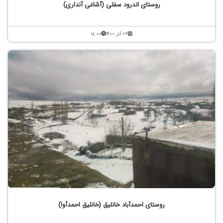
روستای اندرود سفلی (آشاغی آنداری)
۲۶ آذر ۱۴۰۰
۱۸:۰۰
روستای احمدآباد خانلیق (خانلیق احمدآوا)