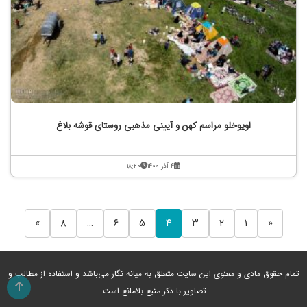
اویوخلو مراسم کهن و آیینی مذهبی روستای قوشه بلاغ
۴ آذر ۱۴۰۰
۱۸:۲۰
»
۸
…
۶
۵
۴
۳
۲
۱
«
تمام حقوق مادی و معنوی این سایت متعلق به میانه نگار می‌باشد و استفاده از مطالب و
تصاویر با ذکر منبع بلامانع است.