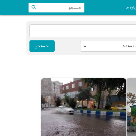
اره ما
جستجو