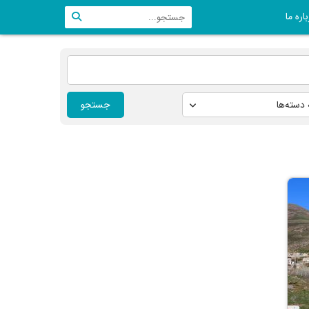
اره ما
جستجو