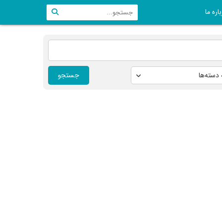
اره ما
جستجو