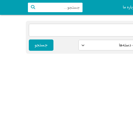
اره ما
جستجو