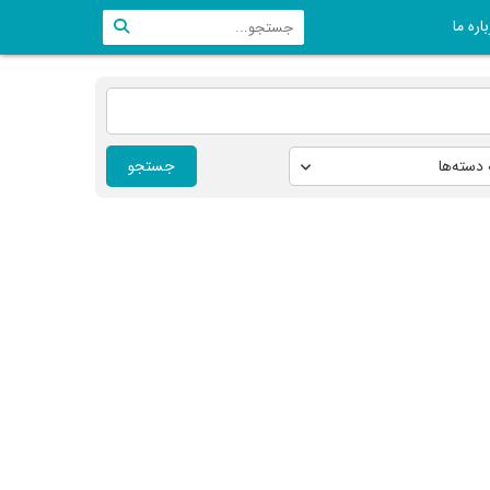
اره ما
جستجو