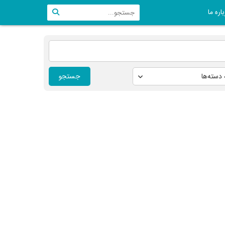
اره ما
جستجو