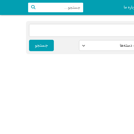
اره ما
جستجو