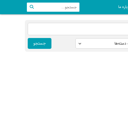
اره ما
جستجو