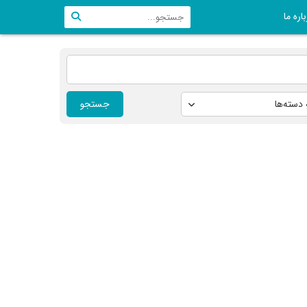
اره ما
جستجو