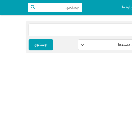
اره ما
جستجو