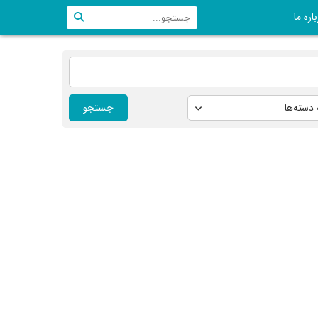
اره ما
جستجو