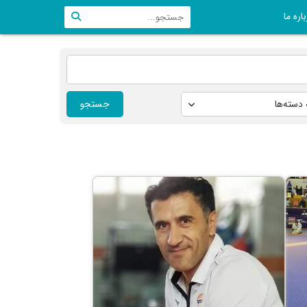
اره ما
جستجو