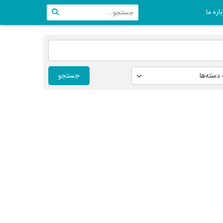
اره ما
جستجو