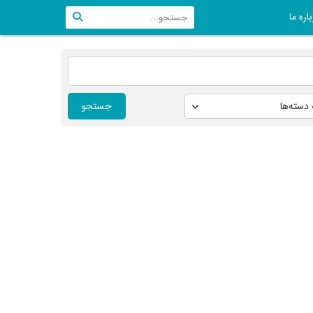
اره ما
جستجو