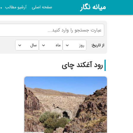
میانه نگار
صفحه اصلی
آرشیو مطالب
▼
از تاریخ:
رود آغکند چای