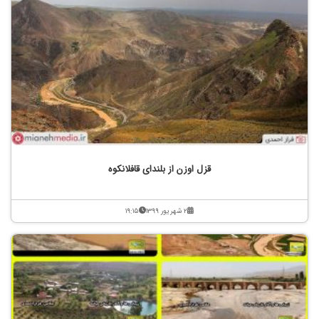
قزل اوزن از بلندای قافلانکوه
۲ شهریور ۱۳۹۹
۱۹:۱۵