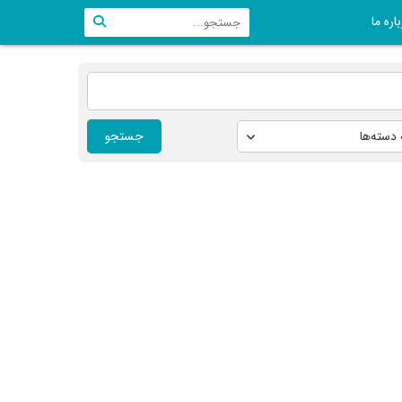
اره ما
جستجو