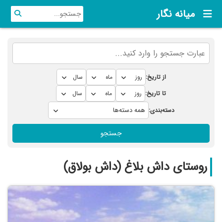
میانه نگار
از تاریخ:
تا تاریخ:
دسته‌بندی:
جستجو
روستای داش بلاغ (داش بولاق)