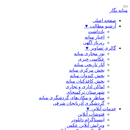
میانه نگار
صفحه اصلی
آرشیو مطالب
▼
یادداشت
اخبار میانه
رپرتاژ آگهی
گالری تصاویر
▼
تور مجازی میانه
عکاسی خبری
آثار تاریخی میانه
بخش مرکزی میانه
بخش کندوان میانه
بخش کاغذکنان میانه
اماکن اداری و تجاری
شهرستان ترکمنچای
مناظر و مکان‌های گردشگری میانه
گردشگری آذربایجان شرقی
خدمات آنلاین
▼
فتوشاپ آنلاین
اینستاگرام دانلودر
ویرایش آنلاین عکس