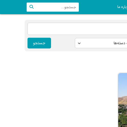
اره ما
جستجو