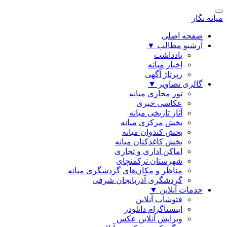
میانه نگار
صفحه اصلی
آرشیو مطالب
▼
یادداشت
اخبار میانه
رپرتاژ آگهی
گالری تصاویر
▼
تور مجازی میانه
عکاسی خبری
آثار تاریخی میانه
بخش مرکزی میانه
بخش کندوان میانه
بخش کاغذکنان میانه
اماکن اداری و تجاری
شهرستان ترکمنچای
مناظر و مکان‌های گردشگری میانه
گردشگری آذربایجان شرقی
خدمات آنلاین
▼
فتوشاپ آنلاین
اینستاگرام دانلودر
ویرایش آنلاین عکس