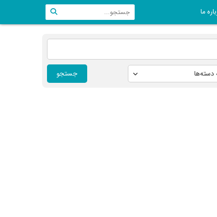
اره ما
جستجو