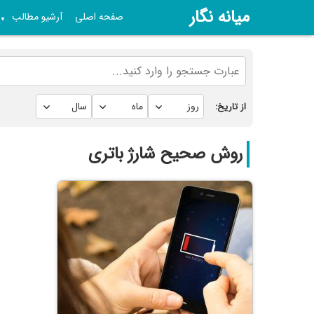
میانه نگار
صفحه اصلی
آرشیو مطالب
▼
از تاریخ:
روش صحیح شارژ باتری