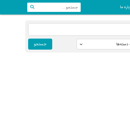
اره ما
جستجو