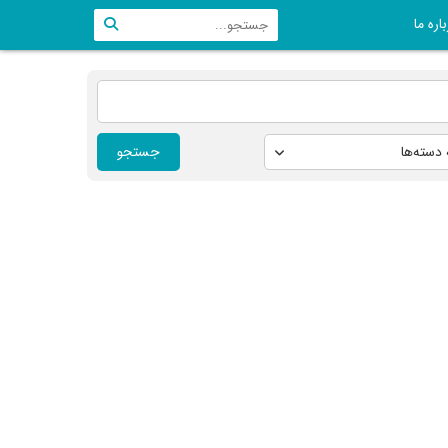
اره ما
جستجو