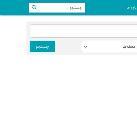
اره ما
جستجو