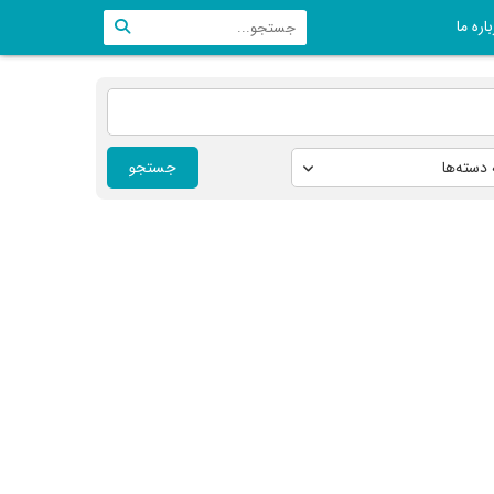
اره ما
جستجو