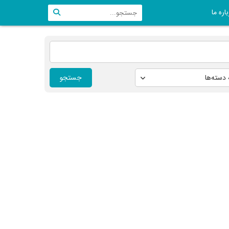
اره ما
جستجو