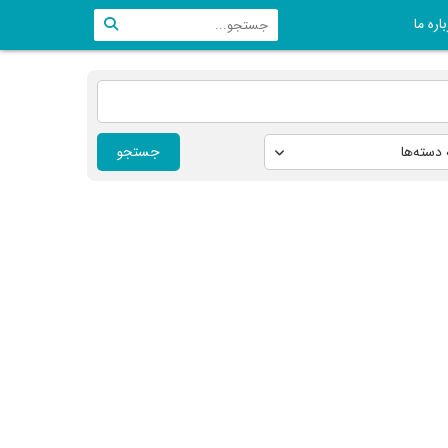
اره ما
جستجو