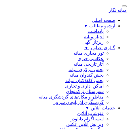
میانه نگار
صفحه اصلی
آرشیو مطالب
▼
یادداشت
اخبار میانه
رپرتاژ آگهی
گالری تصاویر
▼
تور مجازی میانه
عکاسی خبری
آثار تاریخی میانه
بخش مرکزی میانه
بخش کندوان میانه
بخش کاغذکنان میانه
اماکن اداری و تجاری
شهرستان ترکمنچای
مناظر و مکان‌های گردشگری میانه
گردشگری آذربایجان شرقی
خدمات آنلاین
▼
فتوشاپ آنلاین
اینستاگرام دانلودر
ویرایش آنلاین عکس