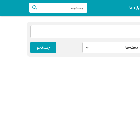
اره ما
جستجو