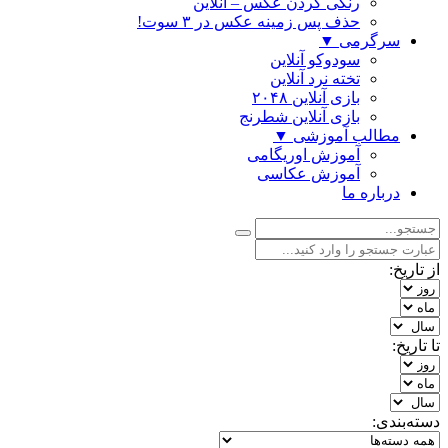
رنگی كردن عكس – آنلاین
حذف پس زمینه عکس در ۳ سوت!
سرگرمی
▼
سودوکو آنلاین
تخته نرد آنلاین
بازی آنلاین ۲۰۴۸
بازی آنلاین شطرنج
مطالب آموزشی
▼
آموزش اوریگامی
آموزش عکاسی
درباره ما
از تاریخ:
تا تاریخ:
دسته‌بندی: