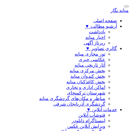
میانه نگار
صفحه اصلی
آرشیو مطالب
▼
یادداشت
اخبار میانه
رپرتاژ آگهی
گالری تصاویر
▼
تور مجازی میانه
عکاسی خبری
آثار تاریخی میانه
بخش مرکزی میانه
بخش کندوان میانه
بخش کاغذکنان میانه
اماکن اداری و تجاری
شهرستان ترکمنچای
مناظر و مکان‌های گردشگری میانه
گردشگری آذربایجان شرقی
خدمات آنلاین
▼
فتوشاپ آنلاین
اینستاگرام دانلودر
ویرایش آنلاین عکس