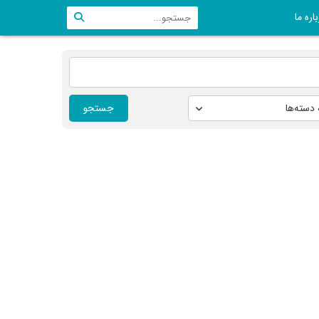
اره ما
جستجو