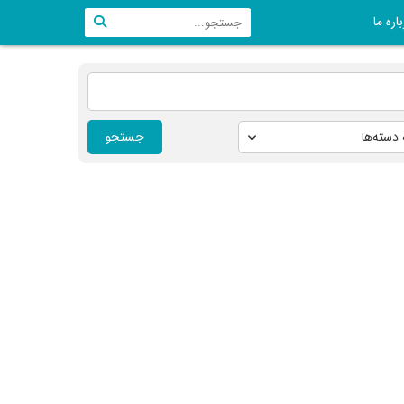
اره ما
جستجو