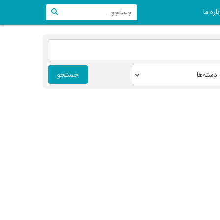
اره ما
جستجو