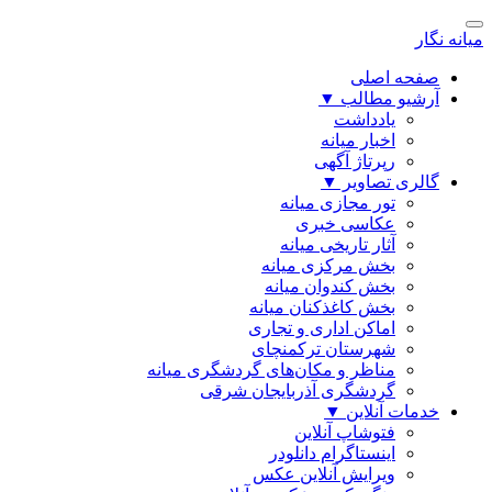
میانه نگار
صفحه اصلی
آرشیو مطالب
▼
یادداشت
اخبار میانه
رپرتاژ آگهی
گالری تصاویر
▼
تور مجازی میانه
عکاسی خبری
آثار تاریخی میانه
بخش مرکزی میانه
بخش کندوان میانه
بخش کاغذکنان میانه
اماکن اداری و تجاری
شهرستان ترکمنچای
مناظر و مکان‌های گردشگری میانه
گردشگری آذربایجان شرقی
خدمات آنلاین
▼
فتوشاپ آنلاین
اینستاگرام دانلودر
ویرایش آنلاین عکس