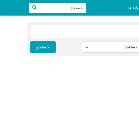
اره ما
جستجو