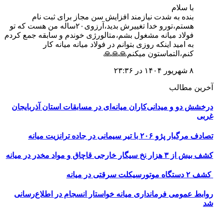
با سلام
بنده به شدت نیازمند افزایش سن مجاز برای ثبت نام
هستم،تورو خدا تغییرش بدید،آرزوی۲۰ساله من هست که تو
فولاد میانه مشغول بشم،متالورژی خوندم و سابقه جمع کردم
به امید اینکه روزی بتوانم در فولاد میانه میانه کار
کنم،التماستون میکنم🙏🙏🙏
۸ شهریور ۱۴۰۴ در ۲۳:۳۶
آخرین مطالب
درخشش دو و میدانی‌کاران میانه‌ای در مسابقات استان آذربایجان
غربی
تصادف مرگبار پژو ۲۰۶ با تیر سیمانی در جاده ترانزیت میانه
کشف بیش از ۳ هزار نخ سیگار خارجی قاچاق و مواد مخدر در میانه
کشف ۲ دستگاه موتورسیکلت سرقتی در میانه
روابط عمومی فرمانداری میانه خواستار انسجام در اطلاع‌رسانی
شد