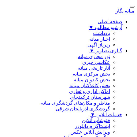
میانه نگار
صفحه اصلی
آرشیو مطالب
▼
یادداشت
اخبار میانه
رپرتاژ آگهی
گالری تصاویر
▼
تور مجازی میانه
عکاسی خبری
آثار تاریخی میانه
بخش مرکزی میانه
بخش کندوان میانه
بخش کاغذکنان میانه
اماکن اداری و تجاری
شهرستان ترکمنچای
مناظر و مکان‌های گردشگری میانه
گردشگری آذربایجان شرقی
خدمات آنلاین
▼
فتوشاپ آنلاین
اینستاگرام دانلودر
ویرایش آنلاین عکس