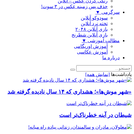
رنگی كردن عكس – آنلاین
حذف پس زمینه عکس در ۳ سوت!
سرگرمی
▼
سودوکو آنلاین
تخته نرد آنلاین
بازی آنلاین ۲۰۴۸
بازی آنلاین شطرنج
مطالب آموزشی
▼
آموزش اوریگامی
آموزش عکاسی
درباره ما
یادداشت‌ها
[نمایش همه]
«شهر موش‌ها»؛ هشداری که ۱۴ سال نادیده گرفته شد
شیطان در آینه خطرناک‌تر است