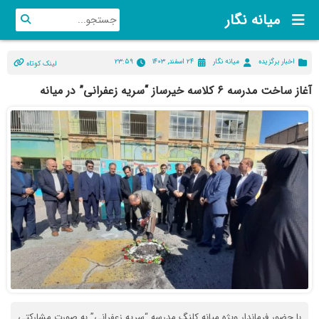
میانه نگار
اخبار برگزیده
میانه نگار
۲۴ اسفند, ۱۴۰۳
۲۳:۵۹
لینک کوتاه
آغاز ساخت مدرسه ۶ کلاسه خیرساز “سریه زعفرانی” در میانه
️با حضور فرماندار ویژه میانه کلنگ مدرسه “سریه زعفرانی” به صورت مشارکتی