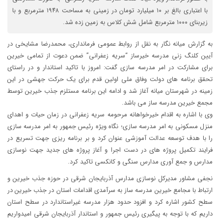
با اعتباری بالغ بر ۱۰ میلیارد تومان در زمینی به مساحت ۱۹۴۸ مترمربع و با
زیربنای ۱۰۰۰ مترمربع شامل شش کلاس به زمین زده شد.
ب️ه گزارش میانه نگار به نقل از روابط عمومی فرمانداری، محمدرضا مشایخی در
آیین کلنگ زنی مدرسه خیرساز “سریه زعفرانی” ضمن دعوت از تمامی خیرین
برای مشارکت در امر مدرسه سازی گفت: امروز با تاکید استاندار و در راستای
تحقق برنامه های دولت وفاق ملی اولین قدم برای یک حرکت جهشی در این
زمینه در شهرستان میانه آغاز شد و ادامه این برنامه مستلزم جذب خیرین توسط
مجمع خیرین مدرسه ساز می باشد.
وی با اشاره به اقدام خیرخواهانه مرحومه سریه زعفرانی در زمان حیات و اهدای
منزل مسکونی به امر مدرسه سازی؛ نگاه ویژه رئیس جمهور به امر مدرسه سازی
را با هدف توسعه عدالت آموزشی عنوان کرد و بر برنامه ریزی جهت تسریع در
فرایند تکمیل پروژه های در دست اجرا و آغاز پروژه های جدید جهت نوسازی
مدارس و جمع آوری مدارس سنگی و کانکسی تاکید کرد.
نجفی مشاور مدیرکل نوسازی مدارس آذربایجان شرقی در حوزه جذب خیرین و
ارتباط با مجامع خیرین مدرسه ساز به سرآمدی اقدامات استان در جذب خیرین در
سطح کشور اشاره کرد و افزود حدود هزار مدرسه غیراستاندارد در سطح استان
داریم که با توجه به پیگیری رئیس جمهور و استاندار آذربایجان شرقی امیدواریم