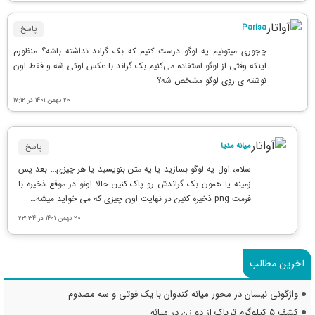
Parisa
پاسخ
چجوری میتونیم یه لوگو درست کنیم که بک گراند نداشته باشه؟‌ منظورم
اینکه وقتی از لوگو استفاده می‌کنیم بک گراند با عکس اوکی شه و فقط اون
نوشته ی روی لوگو مشخص شه؟
۲۰ بهمن ۱۴۰۱ در ۱۷:۱۲
میانه مدیا
پاسخ
سلام، اول یه لوگو بسازید یا یه متن بنویسید یا هر چیزی… بعد پس
زمینه یا همون بک گراندش رو پاک کنین حالا اونو در موقع ذخیره با
فرمت png ذخیره کنین در نهایت اون چیزی که می خواید میشه…
۲۰ بهمن ۱۴۰۱ در ۲۳:۳۴
آخرین مطالب
واژگونی نیسان در محور میانه کندوان با یک فوتی و سه مصدوم
کشف ۵ کیلوگرم تریاک از دو زن در میانه