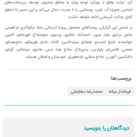
کرد: دولت وفاق با رویکرد توجه ویژه به مناطق محروم، توسعه زیرساخت‌های
اساسی به‌ویژه آب شرب روستایی را با جدیت دنبال می‌کند و این مسیر تا تحقق
کامل عدالت آبرسانی ادامه خواهد داشت.
بر اساس این گزارش، روستاهای مشمول پروژه آبرسانی بنیاد نیکوکاری ابراهیمی
شامل برنلیق علیا، چرور، احمدآباد خانلیق، وردوق، ساوجبلاغ، قهرمانلو، گمین،
خواجه‌ده، شیخ احمدلو، قشلاق سیف‌الدین، کلاله، دادلو، قویجاق، حاج‌همتلو،
عجمی، قاضی‌لو، پاوارس، یدی‌بلاغ، حلاج علیا، ارس، بلانیق، سیاه‌کمر، گونلو،
داشکسن، آغورن، حلاج سفلی، قره‌طورق، خوبستان و قمقان هستند.
برچسب‌ها:
فرماندار میانه
محمدرضا مشایخی
دیدگاهتان را بنویسید