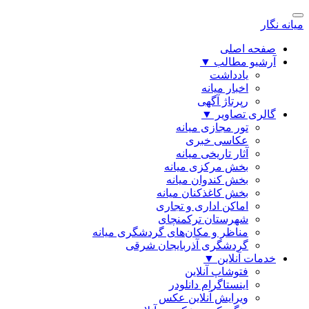
میانه نگار
صفحه اصلی
آرشیو مطالب
▼
یادداشت
اخبار میانه
رپرتاژ آگهی
گالری تصاویر
▼
تور مجازی میانه
عکاسی خبری
آثار تاریخی میانه
بخش مرکزی میانه
بخش کندوان میانه
بخش کاغذکنان میانه
اماکن اداری و تجاری
شهرستان ترکمنچای
مناظر و مکان‌های گردشگری میانه
گردشگری آذربایجان شرقی
خدمات آنلاین
▼
فتوشاپ آنلاین
اینستاگرام دانلودر
ویرایش آنلاین عکس