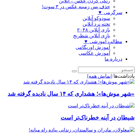
رنگی كردن عكس – آنلاین
حذف پس زمینه عکس در ۳ سوت!
سرگرمی
▼
سودوکو آنلاین
تخته نرد آنلاین
بازی آنلاین ۲۰۴۸
بازی آنلاین شطرنج
مطالب آموزشی
▼
آموزش اوریگامی
آموزش عکاسی
درباره ما
یادداشت‌ها
[نمایش همه]
«شهر موش‌ها»؛ هشداری که ۱۴ سال نادیده گرفته شد
شیطان در آینه خطرناک‌تر است